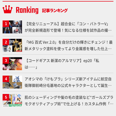
【完全リニューアル】超合金に「コン・バトラーV」
が完全新規造形で登場！気になる仕様を試作品の撮り
下ろしでご紹介!!さらに「大鉄人17」＆「ワンエイ
「MG 百式 Ver.2.0」を自分だけの輝きにチェンジ！最
ト」セット情報もお届け！【超合金の魂】
新メタリック塗料を使ってより金属感を増した仕上が
りに!!【試し読み】
【コードギアス 新潔のアルマリア】ep20「私
は……」
アオシマの「けもプラ」シリーズ新アイテムに航空自
衛隊御前崎分屯基地の公式キャラクターとして誕生し
た「おまねこ」が着任！けもプラ公式サイト限定版と
肌のシェーディングや髪の毛の塗装など“ガールズプラ
通常版の2ラインで発売！
モクオリティアップ術”で仕上げる！カスタム作例「白
騎士ソフィエラ」が完成！【「アルカナディアプラモ