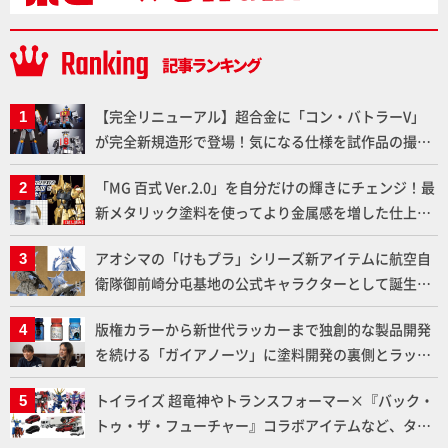
【完全リニューアル】超合金に「コン・バトラーV」
が完全新規造形で登場！気になる仕様を試作品の撮り
下ろしでご紹介!!さらに「大鉄人17」＆「ワンエイ
「MG 百式 Ver.2.0」を自分だけの輝きにチェンジ！最
ト」セット情報もお届け！【超合金の魂】
新メタリック塗料を使ってより金属感を増した仕上が
りに!!【試し読み】
アオシマの「けもプラ」シリーズ新アイテムに航空自
衛隊御前崎分屯基地の公式キャラクターとして誕生し
た「おまねこ」が着任！けもプラ公式サイト限定版と
版権カラーから新世代ラッカーまで独創的な製品開発
通常版の2ラインで発売！
を続ける「ガイアノーツ」に塗料開発の裏側とラッカ
ー塗料の未来についてインタビュー！
トイライズ 超竜神やトランスフォーマー×『バック・
トゥ・ザ・フューチャー』コラボアイテムなど、タカ