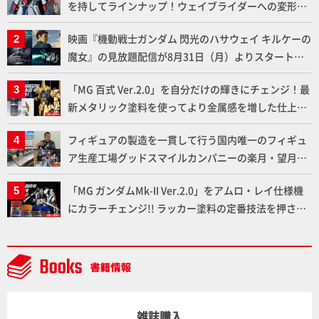
を持してラインナップ！ウェイブライダーへの変形、
劇中どおりのプロポーションを再現【機動戦士Zガン
映画『機動戦士ガンダム 閃光のハサウェイ キルケーの
ダム】
魔女』の見放題配信が8月31日（月）よりスタート！
Prime Videoで国内独占配信
「MG 百式 Ver.2.0」を自分だけの輝きにチェンジ！最
新メタリック塗料を使ってより金属感を増した仕上が
りに!!【試し読み】
フィギュアの製造を一貫して行う国内唯一のフィギュ
ア生産工場グッドスマイルカンパニーの楽月・望月工
場に突撃！谷本工場長へのインタビューと『PLAMAX
「MG ガンダムMk-II Ver.2.0」をアムロ・レイ仕様機
AAAヴンダー』の続報も！
にカラーチェンジ!! ラッカー塗料の定番技法を押さえ
るだけでハイクオリティの作例に!!【試し読み】
雑誌購入