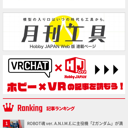
ROBOT魂 ver. A.N.I.M.E.に主役機「Zガンダム」が満