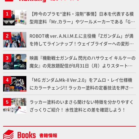
【昨今のプラモ“塗料・溶剤”事情】日本を代表する模
型用塗料「Mr.カラー」やツールメーカーである「GSI
クレオス」が語るラッカー塗料の未来とは？
ROBOT魂 ver. A.N.I.M.E.に主役機「Zガンダム」が満
を持してラインナップ！ウェイブライダーへの変形、
劇中どおりのプロポーションを再現【機動戦士Zガン
映画『機動戦士ガンダム 閃光のハサウェイ キルケーの
ダム】
魔女』の見放題配信が8月31日（月）よりスタート！
Prime Videoで国内独占配信
「MG ガンダムMk-II Ver.2.0」をアムロ・レイ仕様機
にカラーチェンジ!! ラッカー塗料の定番技法を押さえ
るだけでハイクオリティの作例に!!【試し読み】
ラッカー塗料のいまさら聞けない特徴を分かりやすく
ざっくりご紹介！ 水性塗料との差を確認しよう！