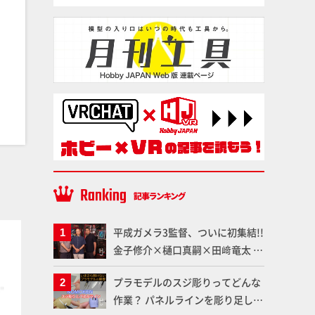
塗料
塗料
平成ガメラ3監督、ついに初集結!!
金子修介×樋口真嗣×田﨑竜太 4
体のガメラを未来へつなぐ特別鼎
プラモデルのスジ彫りってどんな
談「ガメラ永久保存化プロジェク
作業？ パネルラインを彫り足して
ト FINAL」