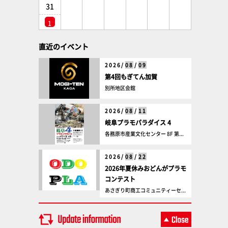
31
1
直近のイベント
2026/
08
/
09
第4回もぎてん加賀
別所地区会館
2026/
08
/
11
岐阜プラモパラダイス 4
各務原市産業文化センター 8F 第...
2026/
08
/
22
2026年夏休みおどんがプラモ
コンテスト
あさぎり町商工コミュニティーセ...