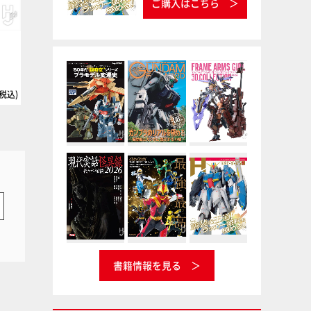
ご購入はこちら
）
Vカラー専用シンナー 200cc
インシグニアホワイト
ナガシマ
Vカラー
タミヤ
タミヤカラー ラッカー塗料
(税込)
220円(税込
書籍情報を見る