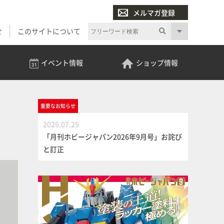
メルマガ登録
せ
このサイトについて
イベント
情報
ショップ
情報
重要な
お知らせ
2026.07.25
「月刊ホビージャパン2026年9月号」お詫び
と訂正