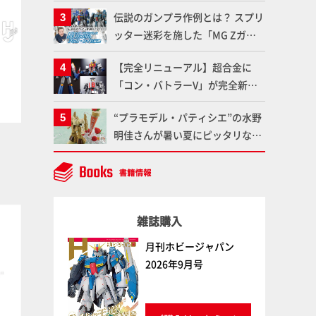
作品を映えさせよう！【いまさら
伝説のガンプラ作例とは？ スプリ
聞けないプラモデルの基礎：スジ
ッター迷彩を施した「MG Zガン
彫りとパネルライン】
ダム アムロ・レイ仕様機」をMAX
ゴールドイエロー
ペールフレッシュ
【完全リニューアル】超合金に
ボークス
ファレホ
ボークス
ファレホ
渡辺がふたたび塗る!!【試し読
「コン・バトラーV」が完全新規
み】
造形で登場！気になる仕様を試作
“プラモデル・パティシエ”の水野
品の撮り下ろしでご紹介!!さらに
明佳さんが暑い夏にピッタリな
「大鉄人17」＆「ワンエイト」セ
「リック・ディアス〜アイス
ット情報もお届け！【超合金の
ver.〜」を製作【ガンダムフォワ
魂】
ード Vol.11抜粋】
塗料
塗料
雑誌購入
月刊ホビージャパン
2026年9月号