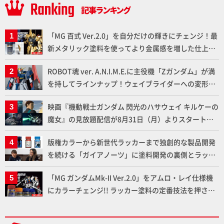
「MG 百式 Ver.2.0」を自分だけの輝きにチェンジ！最
新メタリック塗料を使ってより金属感を増した仕上が
りに!!【試し読み】
ROBOT魂 ver. A.N.I.M.E.に主役機「Zガンダム」が満
を持してラインナップ！ウェイブライダーへの変形、
劇中どおりのプロポーションを再現【機動戦士Zガン
映画『機動戦士ガンダム 閃光のハサウェイ キルケーの
ダム】
魔女』の見放題配信が8月31日（月）よりスタート！
Prime Videoで国内独占配信
版権カラーから新世代ラッカーまで独創的な製品開発
を続ける「ガイアノーツ」に塗料開発の裏側とラッカ
ー塗料の未来についてインタビュー！
「MG ガンダムMk-II Ver.2.0」をアムロ・レイ仕様機
にカラーチェンジ!! ラッカー塗料の定番技法を押さえ
るだけでハイクオリティの作例に!!【試し読み】