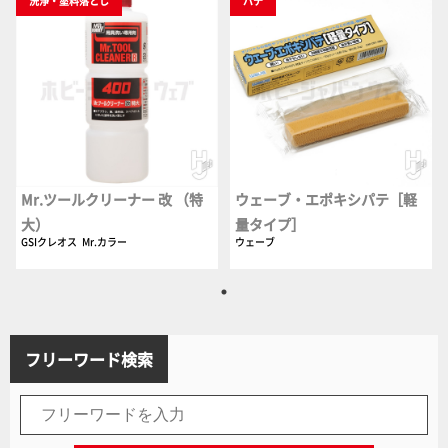
洗浄・塗料落とし
パテ
Mr.ツールクリーナー 改 （特
ウェーブ・エポキシパテ［軽
大）
量タイプ］
GSIクレオス
Mr.カラー
ウェーブ
フリーワード検索