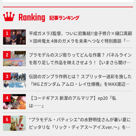
平成ガメラ3監督、ついに初集結!!金子修介×樋口真嗣
×田﨑竜太 4体のガメラを未来へつなぐ特別鼎談「ガ
メラ永久保存化プロジェクト FINAL」
プラモデルのスジ彫りってどんな作業？ パネルライン
を彫り足して作品を映えさせよう！【いまさら聞けな
いプラモデルの基礎：スジ彫りとパネルライン】
伝説のガンプラ作例とは？ スプリッター迷彩を施した
「MG Zガンダム アムロ・レイ仕様機」をMAX渡辺が
ふたたび塗る!!【試し読み】
【コードギアス 新潔のアルマリア】ep20「私
は……」
“プラモデル・パティシエ”の水野明佳さんが暑い夏に
ピッタリな「リック・ディアス〜アイスver.〜」を製
作【ガンダムフォワード Vol.11抜粋】