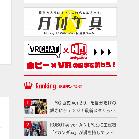
塗料
塗料
「MG 百式 Ver.2.0」を自分だけの
輝きにチェンジ！最新メタリック
塗料を使ってより金属感を増した
ROBOT魂 ver. A.N.I.M.E.に主役機
仕上がりに!!【試し読み】
「Zガンダム」が満を持してライ