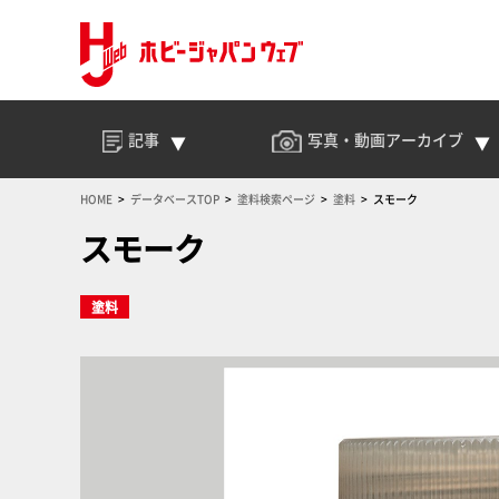
記事
写真・動画
アーカイブ
HOME
データベースTOP
塗料検索ページ
塗料
スモーク
スモーク
塗料