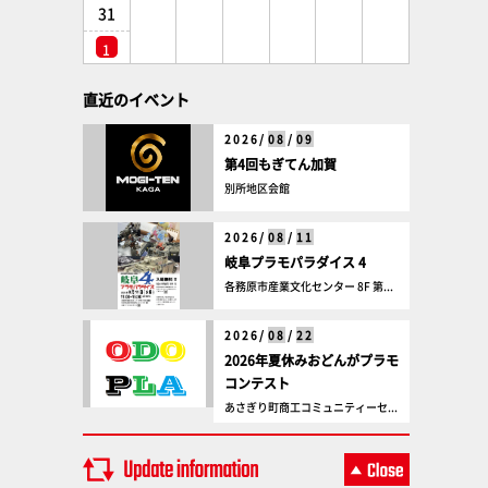
31
1
直近のイベント
2026/
08
/
09
第4回もぎてん加賀
別所地区会館
2026/
08
/
11
岐阜プラモパラダイス 4
各務原市産業文化センター 8F 第...
2026/
08
/
22
2026年夏休みおどんがプラモ
コンテスト
あさぎり町商工コミュニティーセ...