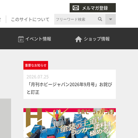
メルマガ登録
せ
このサイトについて
イベント
情報
ショップ
情報
重要な
お知らせ
2026.07.25
「月刊ホビージャパン2026年9月号」お詫び
と訂正