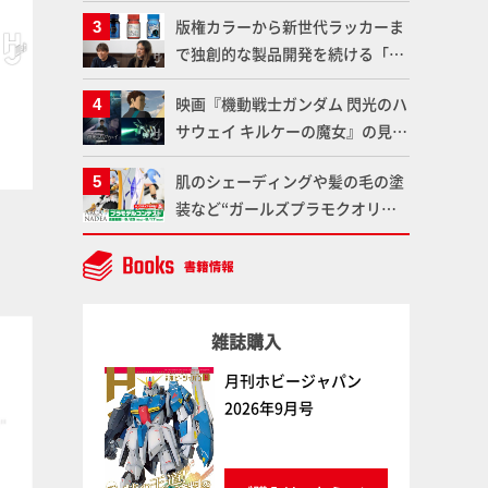
ンナップ！ウェイブライダーへの
版権カラーから新世代ラッカーま
変形、劇中どおりのプロポーショ
で独創的な製品開発を続ける「ガ
ンを再現【機動戦士Zガンダム】
イアノーツ」に塗料開発の裏側と
ゴールドイエロー
ペールフレッシュ
映画『機動戦士ガンダム 閃光のハ
ボークス
ファレホ
ボークス
ファレホ
ラッカー塗料の未来についてイン
サウェイ キルケーの魔女』の見放
タビュー！
題配信が8月31日（月）よりスタ
肌のシェーディングや髪の毛の塗
ート！Prime Videoで国内独占配
装など“ガールズプラモクオリテ
信
ィアップ術”で仕上げる！カスタ
ム作例「白騎士ソフィエラ」が完
成！【「アルカナディアプラモデ
ルコンテスト」～8月17日（月）
塗料
塗料
雑誌購入
11:59まで応募受付中】
月刊ホビージャパン
2026年9月号