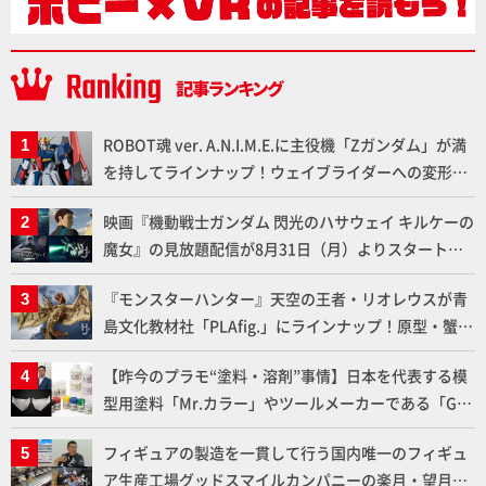
ROBOT魂 ver. A.N.I.M.E.に主役機「Zガンダム」が満
を持してラインナップ！ウェイブライダーへの変形、
劇中どおりのプロポーションを再現【機動戦士Zガン
映画『機動戦士ガンダム 閃光のハサウェイ キルケーの
ダム】
魔女』の見放題配信が8月31日（月）よりスタート！
Prime Videoで国内独占配信
『モンスターハンター』天空の王者・リオレウスが青
島文化教材社「PLAfig.」にラインナップ！原型・蟹蟲
修造氏の彩色作例で超ハイディテールかつ躍動感に満
【昨今のプラモ“塗料・溶剤”事情】日本を代表する模
ちた造形をチェック
型用塗料「Mr.カラー」やツールメーカーである「GSI
クレオス」が語るラッカー塗料の未来とは？
フィギュアの製造を一貫して行う国内唯一のフィギュ
ア生産工場グッドスマイルカンパニーの楽月・望月工