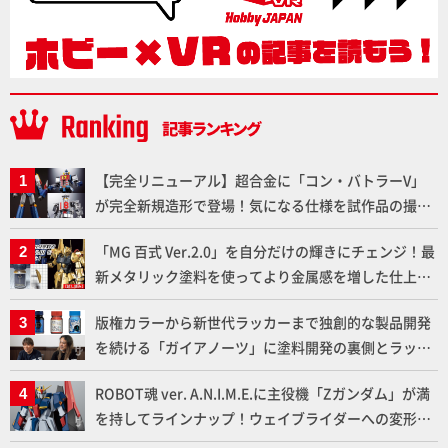
【完全リニューアル】超合金に「コン・バトラーV」
が完全新規造形で登場！気になる仕様を試作品の撮り
下ろしでご紹介!!さらに「大鉄人17」＆「ワンエイ
「MG 百式 Ver.2.0」を自分だけの輝きにチェンジ！最
ト」セット情報もお届け！【超合金の魂】
新メタリック塗料を使ってより金属感を増した仕上が
りに!!【試し読み】
版権カラーから新世代ラッカーまで独創的な製品開発
を続ける「ガイアノーツ」に塗料開発の裏側とラッカ
ー塗料の未来についてインタビュー！
ROBOT魂 ver. A.N.I.M.E.に主役機「Zガンダム」が満
を持してラインナップ！ウェイブライダーへの変形、
劇中どおりのプロポーションを再現【機動戦士Zガン