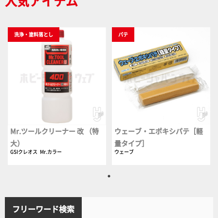
人気アイテム
洗浄・塗料落とし
パテ
Mr.ツールクリーナー 改 （特
ウェーブ・エポキシパテ［軽
大）
量タイプ］
GSIクレオス
Mr.カラー
ウェーブ
フリーワード検索