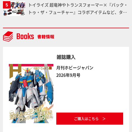
トイライズ 超竜神やトランスフォーマー×『バック・
ダム】
トゥ・ザ・フューチャー』コラボアイテムなど、タカ
ラトミーの注目アイテムをチェック!!【タカラトミー
NEWITEM】
雑誌購入
月刊ホビージャパン
2026年9月号
ご購入はこちら