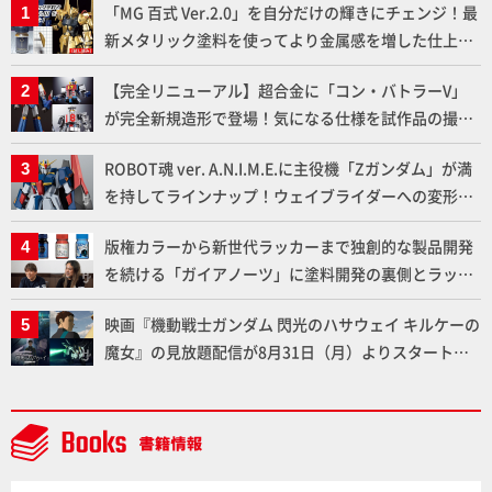
「MG 百式 Ver.2.0」を自分だけの輝きにチェンジ！最
新メタリック塗料を使ってより金属感を増した仕上が
りに!!【試し読み】
【完全リニューアル】超合金に「コン・バトラーV」
が完全新規造形で登場！気になる仕様を試作品の撮り
下ろしでご紹介!!さらに「大鉄人17」＆「ワンエイ
ROBOT魂 ver. A.N.I.M.E.に主役機「Zガンダム」が満
ト」セット情報もお届け！【超合金の魂】
を持してラインナップ！ウェイブライダーへの変形、
劇中どおりのプロポーションを再現【機動戦士Zガン
版権カラーから新世代ラッカーまで独創的な製品開発
ダム】
を続ける「ガイアノーツ」に塗料開発の裏側とラッカ
ー塗料の未来についてインタビュー！
映画『機動戦士ガンダム 閃光のハサウェイ キルケーの
魔女』の見放題配信が8月31日（月）よりスタート！
Prime Videoで国内独占配信