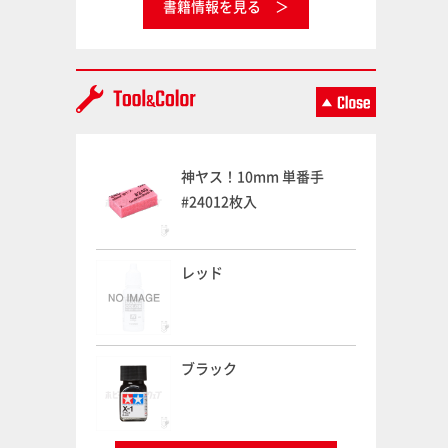
書籍情報を見る
神ヤス！10mm 単番手
#24012枚入
レッド
ブラック