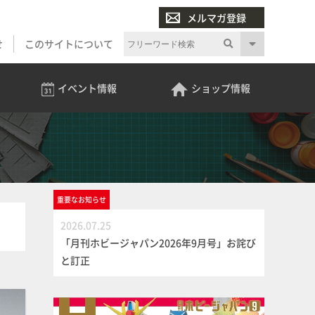
メルマガ登録
せ
このサイトについて
イベント
情報
ショップ
情報
重要な
お知らせ
2026.07.25
「月刊ホビージャパン2026年9月号」お詫び
と訂正