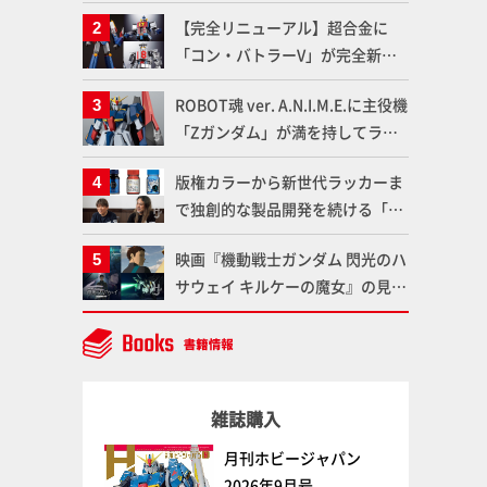
塗料を使ってより金属感を増した
【完全リニューアル】超合金に
仕上がりに!!【試し読み】
「コン・バトラーV」が完全新規
造形で登場！気になる仕様を試作
ROBOT魂 ver. A.N.I.M.E.に主役機
品の撮り下ろしでご紹介!!さらに
「Zガンダム」が満を持してライ
「大鉄人17」＆「ワンエイト」セ
ンナップ！ウェイブライダーへの
ット情報もお届け！【超合金の
版権カラーから新世代ラッカーま
変形、劇中どおりのプロポーショ
魂】
で独創的な製品開発を続ける「ガ
ンを再現【機動戦士Zガンダム】
イアノーツ」に塗料開発の裏側と
映画『機動戦士ガンダム 閃光のハ
ラッカー塗料の未来についてイン
サウェイ キルケーの魔女』の見放
タビュー！
題配信が8月31日（月）よりスタ
ート！Prime Videoで国内独占配
信
雑誌購入
月刊ホビージャパン
2026年9月号