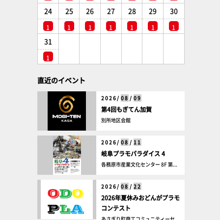
24
25
26
27
28
29
30
1
1
1
1
1
1
1
31
1
直近のイベント
2026/
08
/
09
第4回もぎてん加賀
別所地区会館
2026/
08
/
11
岐阜プラモパラダイス 4
各務原市産業文化センター 8F 第...
2026/
08
/
22
2026年夏休みおどんがプラモ
コンテスト
あさぎり町商工コミュニティーセ...