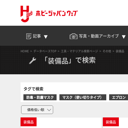
記事
写真・動画
アーカイブ
HOME
データベースTOP
工具・マテリアル検索ページ
その他
装備品
「
」で検索
装備品
タグで検索
防毒・防塵マスク
マスク（使い切りタイプ）
エプロン
装備品
装備品