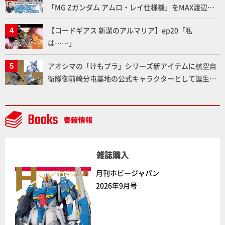
「MG Zガンダム アムロ・レイ仕様機」をMAX渡辺が
ふたたび塗る!!【試し読み】
【コードギアス 新潔のアルマリア】ep20「私
は……」
アオシマの「けもプラ」シリーズ新アイテムに航空自
衛隊御前崎分屯基地の公式キャラクターとして誕生し
た「おまねこ」が着任！けもプラ公式サイト限定版と
通常版の2ラインで発売！
雑誌購入
月刊ホビージャパン
2026年9月号