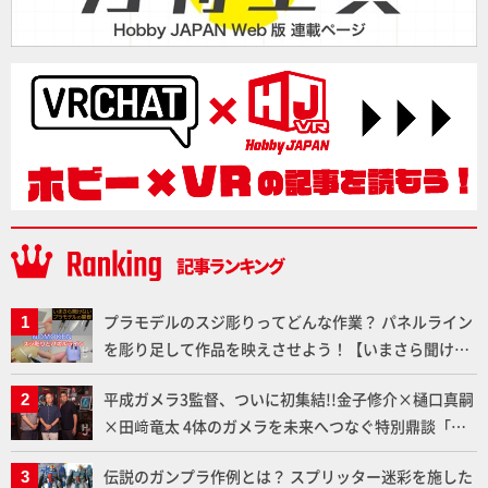
プラモデルのスジ彫りってどんな作業？ パネルライン
を彫り足して作品を映えさせよう！【いまさら聞けな
いプラモデルの基礎：スジ彫りとパネルライン】
平成ガメラ3監督、ついに初集結!!金子修介×樋口真嗣
×田﨑竜太 4体のガメラを未来へつなぐ特別鼎談「ガ
メラ永久保存化プロジェクト FINAL」
伝説のガンプラ作例とは？ スプリッター迷彩を施した