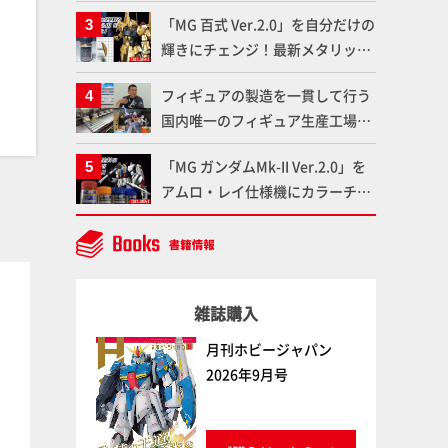
題配信が8月31日（月）よりスタ
「MG 百式 Ver.2.0」を自分だけの
ート！Prime Videoで国内独占配
輝きにチェンジ！最新メタリック
信
塗料を使ってより金属感を増した
フィギュアの製造を一貫して行う
仕上がりに!!【試し読み】
国内唯一のフィギュア生産工場グ
ッドスマイルカンパニーの楽月・
「MG ガンダムMk-II Ver.2.0」を
望月工場に突撃！谷本工場長への
アムロ・レイ仕様機にカラーチェ
インタビューと『PLAMAX AAAヴ
ンジ!! ラッカー塗料の定番技法を
ンダー』の続報も！
押さえるだけでハイクオリティの
作例に!!【試し読み】
キャラクターモデル
特撮
雑誌購入
月刊ホビージャパン
2026年9月号