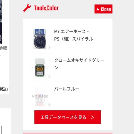
Mr.エアーホース・
PS（細）スパイラル
動戦
キャラクター・プラモデル・
月刊ホビージャパン2026年7
ト
アーカイブVol.002 マクロ
月号
クロームオキサイドグリー
2026/05/25
ス・オーガス・サザンクロ
ン
ス ‘80 年代“超時空”シリーズ
プラモデル変遷史
2026/07/31
パールブルー
(税込)
3,630円(税込)
1,485円(税
工具データベースを見る