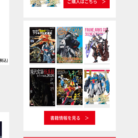
ご購入はこちら
キャラクター・プラモデル・
ナンバーワン戦隊ゴジュウジ
アーカイブVol.002 マクロ
ャー公式完全読本
2026/07/27
ス・オーガス・サザンクロ
ス ‘80 年代“超時空”シリーズ
プラモデル変遷史
2026/07/31
(税込)
3,630円(税込)
3,300円(税
キャラクターモデル
月刊ホビージャパン
書籍情報を見る