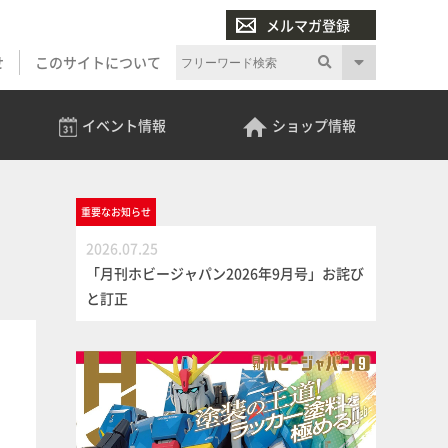
メルマガ登録
せ
このサイトについて
イベント
情報
ショップ
情報
重要な
お知らせ
2026.07.25
「月刊ホビージャパン2026年9月号」お詫び
と訂正