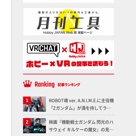
ROBOT魂 ver. A.N.I.M.E.に主役機
「Zガンダム」が満を持してライ
ンナップ！ウェイブライダーへの
映画『機動戦士ガンダム 閃光のハ
変形、劇中どおりのプロポーショ
サウェイ キルケーの魔女』の見放
ンを再現【機動戦士Zガンダム】