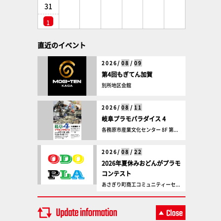
31
1
直近のイベント
2026/
08
/
09
第4回もぎてん加賀
別所地区会館
2026/
08
/
11
岐阜プラモパラダイス 4
各務原市産業文化センター 8F 第...
2026/
08
/
22
2026年夏休みおどんがプラモ
コンテスト
あさぎり町商工コミュニティーセ...