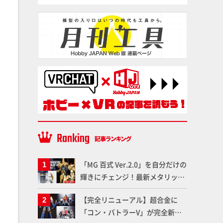
「MG 百式 Ver.2.0」を自分だけの
輝きにチェンジ！最新メタリック
塗料を使ってより金属感を増した
【完全リニューアル】超合金に
仕上がりに!!【試し読み】
「コン・バトラーV」が完全新規