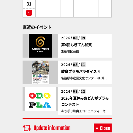
31
1
直近のイベント
2026/
08
/
09
第4回もぎてん加賀
別所地区会館
2026/
08
/
11
岐阜プラモパラダイス 4
各務原市産業文化センター 8F 第...
2026/
08
/
22
2026年夏休みおどんがプラモ
コンテスト
あさぎり町商工コミュニティーセ...