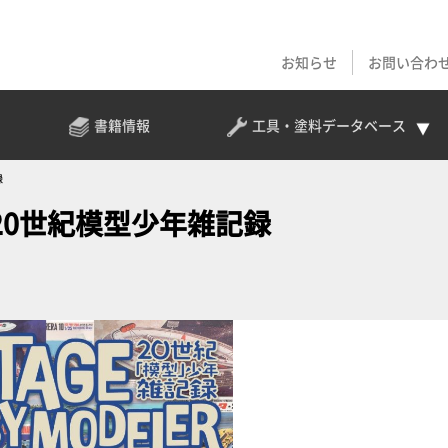
お知らせ
お問い合わ
書籍情報
工具・塗料
データベース
録
ER 20世紀模型少年雑記録