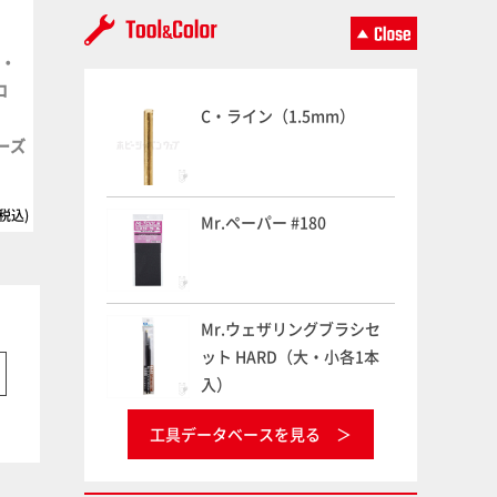
ル・
HJメカニクス28 特集：機動戦
ガンダムフォワードVol.22
2026/07/31
ロ
士ガンダム サンダーボルト
C・ライン（1.5mm）
2026/06/30
ロ
リーズ
(税込)
2,530円(税込)
1,760円(税
Mr.ペーパー #180
Mr.ウェザリングブラシセ
ット HARD（大・小各1本
入）
工具データベースを見る