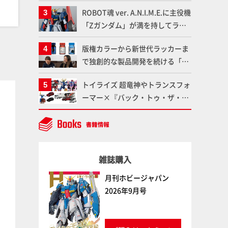
造形で登場！気になる仕様を試作
ROBOT魂 ver. A.N.I.M.E.に主役機
品の撮り下ろしでご紹介!!さらに
「Zガンダム」が満を持してライ
「大鉄人17」＆「ワンエイト」セ
ンナップ！ウェイブライダーへの
ット情報もお届け！【超合金の
版権カラーから新世代ラッカーま
変形、劇中どおりのプロポーショ
魂】
で独創的な製品開発を続ける「ガ
ンを再現【機動戦士Zガンダム】
イアノーツ」に塗料開発の裏側と
トイライズ 超竜神やトランスフォ
ラッカー塗料の未来についてイン
キャラクターモデル
特撮
ーマー×『バック・トゥ・ザ・フ
タビュー！
ューチャー』コラボアイテムな
ど、タカラトミーの注目アイテム
をチェック!!【タカラトミー
NEWITEM】
雑誌購入
月刊ホビージャパン
2026年9月号
キャラクター・プラモデル・
ナンバーワン戦隊ゴジュウジ
アーカイブVol.002 マクロ
ャー公式完全読本