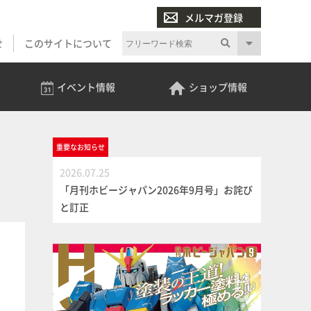
メルマガ登録
せ
このサイトについて
イベント
情報
ショップ
情報
重要な
お知らせ
2026.07.25
「月刊ホビージャパン2026年9月号」お詫び
と訂正