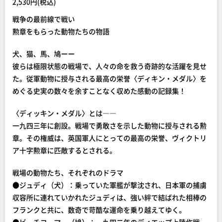
2,530円(税込)
戦争の最前線で戦い
勲章をもらった動物たちの物語
犬、猫、馬、鳩ーー
彼らは極限状態の戦場で、人々の命を救う奇跡的な活躍を見せ
た。従軍動物に授与される最高の栄誉〈ディキン・メダル〉を
めぐる史実の数々を余すことなく収めた感動の記録集！
〈ディッキン・メダル〉とは――
一九四三年に創設。戦場で勇敢さを示した動物に授与される勲
章。その権威は、英国軍人にとっての最高の栄誉、ヴィクトリ
ア十字勲章に匹敵するとされる。
戦場の動物たち、それぞれのドラマ
●ジュディ（犬）：乗っていた軍艦が撃沈され、日本軍の捕虜
収容所に連れていかれたジュディは、強い絆で結ばれた相棒の
フランクと共に、数奇で苛酷な運命を乗り越えてゆく。