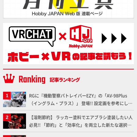
RGに『機動警察パトレイバーEZY』の「AV-98Plus
（イングラム・プラス）」 登場!! 設定画を参考にした
細部のディテールアップやハンドパーツの改造で印象
【溶剤節約】 ラッカー塗料でエアブラシ塗装したい人
的なシーンを再現!!
必見!! 「節約」と「効率化」を両立した新たな選択肢
「カートリッジ式エアーブラシ FLYER-SR2」の使い心