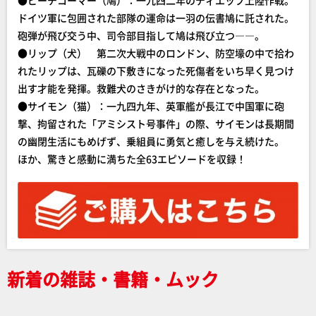
●ビーチコーマー（鳩）：一九四二年のディエップ上陸作戦。
ドイツ軍に包囲された部隊の運命は一羽の伝書鳩に託された。
砲弾が飛び交う中、司令部目指して鳩は飛び立つ――。
●リップ（犬） 第二次大戦中のロンドン、防空壕の中で拾わ
れたリップは、瓦礫の下敷きになった死傷者をいち早く見つけ
出す才能を発揮。救難犬のさきがけ的な存在となった。
●サイモン（猫）：一九四九年、英軍艦が長江で中国軍に砲
撃、拘留された「アミシスト号事件」の際、サイモンは長期間
の幽閉生活にもめげず、乗組員に勇気と癒しを与え続けた。
ほか、驚きと感動に満ちた全63エピソードを収録！
新着の雑誌・書籍・ムック