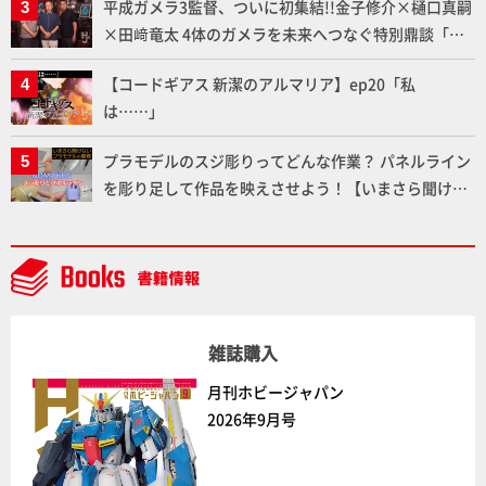
平成ガメラ3監督、ついに初集結!!金子修介×樋口真嗣
地を「HG ブルーティッシュドッグ」で検証！
×田﨑竜太 4体のガメラを未来へつなぐ特別鼎談「ガ
メラ永久保存化プロジェクト FINAL」
【コードギアス 新潔のアルマリア】ep20「私
は……」
プラモデルのスジ彫りってどんな作業？ パネルライン
を彫り足して作品を映えさせよう！【いまさら聞けな
いプラモデルの基礎：スジ彫りとパネルライン】
雑誌購入
月刊ホビージャパン
2026年9月号