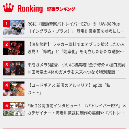
RGに『機動警察パトレイバーEZY』の「AV-98Plus
（イングラム・プラス）」 登場!! 設定画を参考にした
細部のディテールアップやハンドパーツの改造で印象
【溶剤節約】 ラッカー塗料でエアブラシ塗装したい人
的なシーンを再現!!
必見!! 「節約」と「効率化」を両立した新たな選択肢
「カートリッジ式エアーブラシ FLYER-SR2」の使い心
平成ガメラ3監督、ついに初集結!!金子修介×樋口真嗣
地を「HG ブルーティッシュドッグ」で検証！
×田﨑竜太 4体のガメラを未来へつなぐ特別鼎談「ガ
メラ永久保存化プロジェクト FINAL」
【コードギアス 新潔のアルマリア】ep20「私
は……」
File 2公開直前インタビュー！ 『パトレイバーEZY』メ
カデザイナー・海老川兼武に制作の裏側や『パトレイ
バー』の魅力を聞く！【試し読み】