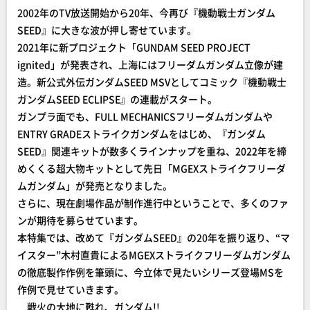
2002年のTV放送開始から20年、今再び『機動戦士ガンダム
SEED』に大きな波が押し寄せています。
2021年に新プロジェクト「GUNDAM SEED PROJECT
ignited」が発表され、上海にはフリーダムガンダム立像が建
造。新公式外伝ガンダムSEED MSVとしてコミック『機動戦士
ガンダムSEED ECLIPSE』の連載がスタート。
ガンプラ面でも、FULL MECHANICSフリーダムガンダムや
ENTRY GRADEストライクガンダムをはじめ、『ガンダム
SEED』関連キットが数多くラインナップを重ね、2022年を締
めくくる超大物キットとして先日「MGEXストライクフリーダ
ムガンダム」が発売となりました。
さらに、現在劇場作品が制作進行中ということで、多くのファ
ンが期待を募らせています。
本特集では、改めて『ガンダムSEED』の20年を振り返り、“マ
イスター”木村直貴によるMGEXストライクフリーダムガンダム
の徹底製作作例を筆頭に、今立体で見たいシリーズ登場MSを
作例で見せていきます。
戦火の大地に甦れ、ガンダム!!