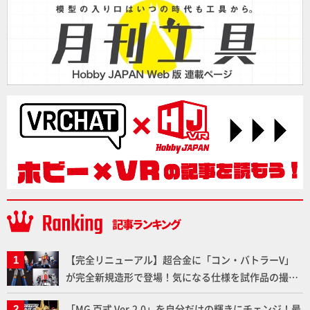
【完全リニューアル】超合金に「コン・バトラーV」
が完全新規造形で登場！気になる仕様を試作品の撮り
下ろしでご紹介!!さらに「大鉄人17」＆「ワンエイ
「MG 百式 Ver.2.0」を自分だけの輝きにチェンジ！最