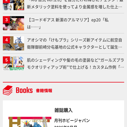
ト」セット情報もお届け！【超合金の魂】
新メタリック塗料を使ってより金属感を増した仕上が
りに!!【試し読み】
【コードギアス 新潔のアルマリア】ep20「私
は……」
アオシマの「けもプラ」シリーズ新アイテムに航空自
衛隊御前崎分屯基地の公式キャラクターとして誕生し
た「おまねこ」が着任！けもプラ公式サイト限定版と
肌のシェーディングや髪の毛の塗装など“ガールズプラ
通常版の2ラインで発売！
モクオリティアップ術”で仕上げる！カスタム作例「白
騎士ソフィエラ」が完成！【「アルカナディアプラモ
デルコンテスト」～8月17日（月）11:59まで応募受付
中】
雑誌購入
月刊ホビージャパン