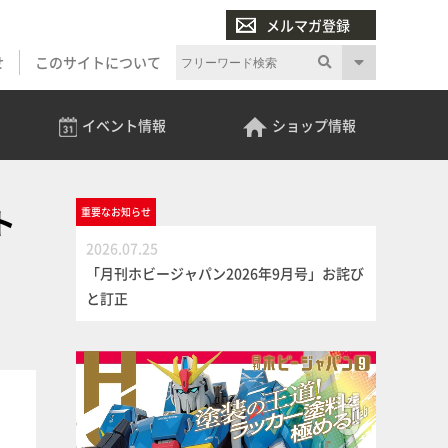
メルマガ登録
せ
このサイトについて
イベント
情報
ショップ
情報
ト
重要な
お知らせ
2026.07.25
「月刊ホビージャパン2026年9月号」お詫び
と訂正