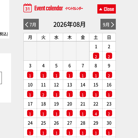
2026/05/25
ス・オーガス・サザンクロ
ス ‘80 年代“超時空”シリーズ
プラモデル変遷史
2026年08月
7月
9月
2026/07/31
(税込)
3,630円(税込)
1,485円(税
月
火
水
木
金
土
日
1
2
2
2
3
4
5
6
7
8
9
1
1
1
1
1
1
2
10
11
12
13
14
15
16
1
2
1
1
1
1
1
17
18
19
20
21
22
23
1
1
1
1
1
4
2
24
25
26
27
28
29
30
1
1
1
1
1
1
1