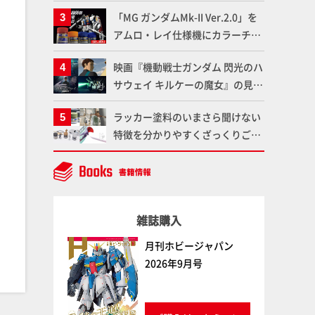
ンナップ！ウェイブライダーへの
「MG ガンダムMk-II Ver.2.0」を
変形、劇中どおりのプロポーショ
アムロ・レイ仕様機にカラーチェ
ンを再現【機動戦士Zガンダム】
ンジ!! ラッカー塗料の定番技法を
映画『機動戦士ガンダム 閃光のハ
押さえるだけでハイクオリティの
サウェイ キルケーの魔女』の見放
作例に!!【試し読み】
題配信が8月31日（月）よりスタ
ラッカー塗料のいまさら聞けない
ート！Prime Videoで国内独占配
特徴を分かりやすくざっくりご紹
信
介！ 水性塗料との差を確認しよ
う！
雑誌購入
月刊ホビージャパン
2026年9月号