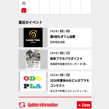
31
1
直近のイベント
2026/
08
/
09
第4回もぎてん加賀
別所地区会館
2026/
08
/
11
岐阜プラモパラダイス 4
各務原市産業文化センター 8F 第...
2026/
08
/
22
2026年夏休みおどんがプラモ
コンテスト
あさぎり町商工コミュニティーセ...