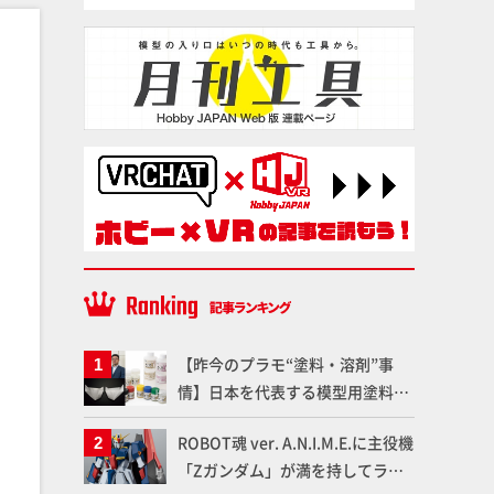
【昨今のプラモ“塗料・溶剤”事
情】日本を代表する模型用塗料
「Mr.カラー」やツールメーカー
ROBOT魂 ver. A.N.I.M.E.に主役機
である「GSIクレオス」が語るラ
「Zガンダム」が満を持してライ
ッカー塗料の未来とは？