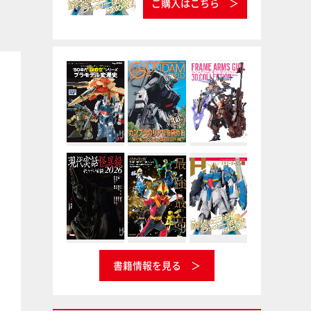
ご購入はこちら
キャラクターモデル
特撮
キャラクター・プラモデル・
ナンバーワン戦隊ゴジュウジ
アーカイブVol.002 マクロ
ャー公式完全読本
2026/07/27
ス・オーガス・サザンクロ
書籍情報を見る
ス ‘80 年代“超時空”シリーズ
プラモデル変遷史
2026/07/31