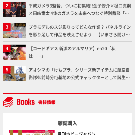
平成ガメラ3監督、ついに初集結!!金子修介×樋口真嗣
地を「HG ブルーティッシュドッグ」で検証！
×田﨑竜太 4体のガメラを未来へつなぐ特別鼎談「ガ
メラ永久保存化プロジェクト FINAL」
プラモデルのスジ彫りってどんな作業？ パネルライン
を彫り足して作品を映えさせよう！【いまさら聞けな
いプラモデルの基礎：スジ彫りとパネルライン】
【コードギアス 新潔のアルマリア】ep20「私
は……」
アオシマの「けもプラ」シリーズ新アイテムに航空自
衛隊御前崎分屯基地の公式キャラクターとして誕生し
た「おまねこ」が着任！けもプラ公式サイト限定版と
通常版の2ラインで発売！
雑誌購入
月刊ホビージャパン