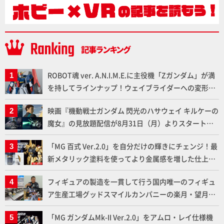
ROBOT魂 ver. A.N.I.M.E.に主役機「Zガンダム」が満
を持してラインナップ！ウェイブライダーへの変形、
劇中どおりのプロポーションを再現【機動戦士Zガン
映画『機動戦士ガンダム 閃光のハサウェイ キルケーの
ダム】
魔女』の見放題配信が8月31日（月）よりスタート！
Prime Videoで国内独占配信
「MG 百式 Ver.2.0」を自分だけの輝きにチェンジ！最
新メタリック塗料を使ってより金属感を増した仕上が
りに!!【試し読み】
フィギュアの製造を一貫して行う国内唯一のフィギュ
ア生産工場グッドスマイルカンパニーの楽月・望月工
場に突撃！谷本工場長へのインタビューと『PLAMAX
「MG ガンダムMk-II Ver.2.0」をアムロ・レイ仕様機
AAAヴンダー』の続報も！