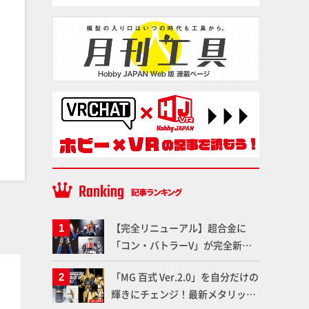
【完全リニューアル】超合金に
「コン・バトラーV」が完全新規
造形で登場！気になる仕様を試作
塗料
塗料
「MG 百式 Ver.2.0」を自分だけの
品の撮り下ろしでご紹介!!さらに
輝きにチェンジ！最新メタリック
「大鉄人17」＆「ワンエイト」セ