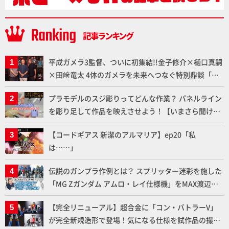
平成ガメラ3監督、ついに初集結!!金子修介×樋口真嗣
×田﨑竜太 4体のガメラを未来へつなぐ特別鼎談「ガ
メラ永久保存化プロジェクト FINAL」
プラモデルのスジ彫りってどんな作業？ パネルライン
を彫り足して作品を映えさせよう！【いまさら聞けな
いプラモデルの基礎：スジ彫りとパネルライン】
【コードギアス 新潔のアルマリア】ep20「私
は……」
伝説のガンプラ作例とは？ スプリッター迷彩を施した
「MG Zガンダム アムロ・レイ仕様機」をMAX渡辺が
ふたたび塗る!!【試し読み】
【完全リニューアル】超合金に「コン・バトラーV」
が完全新規造形で登場！気になる仕様を試作品の撮り