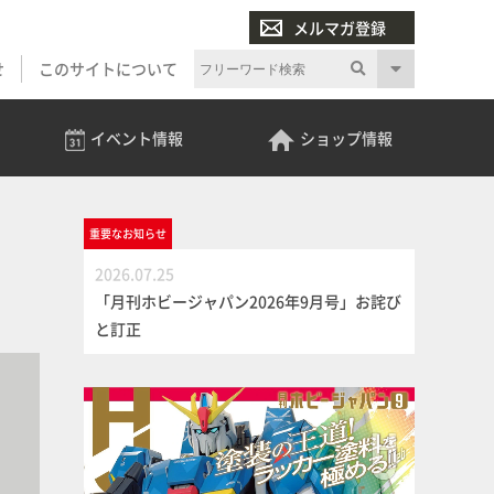
メルマガ登録
せ
このサイトについて
イベント
情報
ショップ
情報
重要な
お知らせ
2026.07.25
「月刊ホビージャパン2026年9月号」お詫び
と訂正