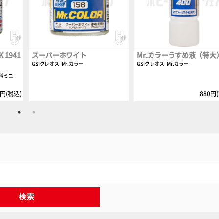
1941
スーパーホワイト
Mr.カラーうすめ液（特大
GSIクレオス
Mr.カラー
GSIクレオス
Mr.カラー
料ミニ
0円(税込)
880円
検索