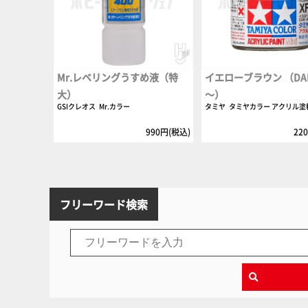
Mr.レベリングうすめ液（特
イエローブラウン （DAK 
大）
～）
GSIクレオス
Mr.カラー
タミヤ
タミヤカラー アクリル塗
990円(税込)
22
フリーワード検索