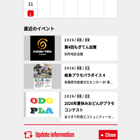
31
1
直近のイベント
2026/
08
/
09
第4回もぎてん加賀
別所地区会館
2026/
08
/
11
岐阜プラモパラダイス 4
各務原市産業文化センター 8F 第...
2026/
08
/
22
2026年夏休みおどんがプラモ
コンテスト
あさぎり町商工コミュニティーセ...