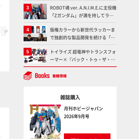
造形で登場！気になる仕様を試作
ROBOT魂 ver. A.N.I.M.E.に主役機
品の撮り下ろしでご紹介!!さらに
「Zガンダム」が満を持してライ
「大鉄人17」＆「ワンエイト」セ
ンナップ！ウェイブライダーへの
ット情報もお届け！【超合金の
版権カラーから新世代ラッカーま
変形、劇中どおりのプロポーショ
魂】
で独創的な製品開発を続ける「ガ
ンを再現【機動戦士Zガンダム】
ゴールドイエロー
ペールフレッシュ
イアノーツ」に塗料開発の裏側と
ボークス
ファレホ
ボークス
ファレホ
トイライズ 超竜神やトランスフォ
ラッカー塗料の未来についてイン
ーマー×『バック・トゥ・ザ・フ
タビュー！
ューチャー』コラボアイテムな
ど、タカラトミーの注目アイテム
をチェック!!【タカラトミー
NEWITEM】
雑誌購入
月刊ホビージャパン
塗料
塗料
2026年9月号