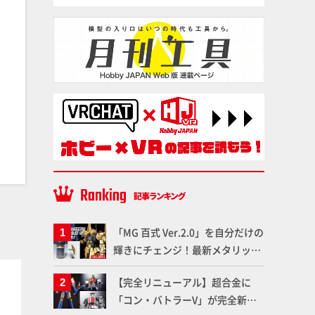
「MG 百式 Ver.2.0」を自分だけの
輝きにチェンジ！最新メタリック
塗料を使ってより金属感を増した
塗料
塗料
【完全リニューアル】超合金に
仕上がりに!!【試し読み】
「コン・バトラーV」が完全新規