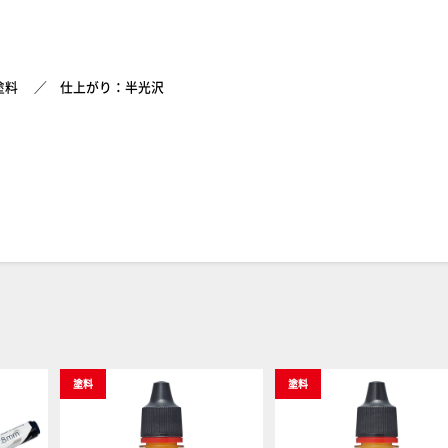
塗料
仕上がり：半光沢
塗料
塗料