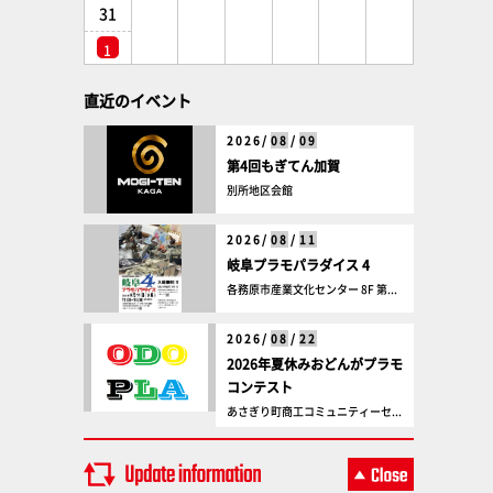
31
1
直近のイベント
2026/
08
/
09
第4回もぎてん加賀
別所地区会館
2026/
08
/
11
岐阜プラモパラダイス 4
各務原市産業文化センター 8F 第...
2026/
08
/
22
2026年夏休みおどんがプラモ
コンテスト
あさぎり町商工コミュニティーセ...