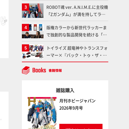
造形で登場！気になる仕様を試作
ROBOT魂 ver. A.N.I.M.E.に主役機
品の撮り下ろしでご紹介!!さらに
「Zガンダム」が満を持してライ
「大鉄人17」＆「ワンエイト」セ
ンナップ！ウェイブライダーへの
ット情報もお届け！【超合金の
版権カラーから新世代ラッカーま
変形、劇中どおりのプロポーショ
魂】
ゴールドイエロー
ペールフレッシュ
で独創的な製品開発を続ける「ガ
ンを再現【機動戦士Zガンダム】
ボークス
ファレホ
ボークス
ファレホ
イアノーツ」に塗料開発の裏側と
トイライズ 超竜神やトランスフォ
ラッカー塗料の未来についてイン
ーマー×『バック・トゥ・ザ・フ
タビュー！
ューチャー』コラボアイテムな
ど、タカラトミーの注目アイテム
をチェック!!【タカラトミー
NEWITEM】
雑誌購入
塗料
塗料
月刊ホビージャパン
2026年9月号