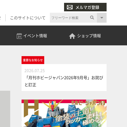
メルマガ登録
せ
このサイトについて
イベント
情報
ショップ
情報
重要な
お知らせ
2026.07.25
「月刊ホビージャパン2026年9月号」お詫び
と訂正