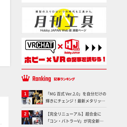
「MG 百式 Ver.2.0」を自分だけの
輝きにチェンジ！最新メタリック
塗料
塗料
塗料を使ってより金属感を増した
【完全リニューアル】超合金に
仕上がりに!!【試し読み】
「コン・バトラーV」が完全新規