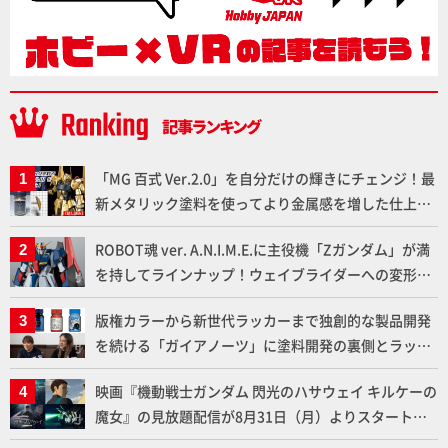
「MG 百式 Ver.2.0」を自分だけの輝きにチェンジ！最
新メタリック塗料を使ってより金属感を増した仕上が
りに!!【試し読み】
ROBOT魂 ver. A.N.I.M.E.に主役機「Zガンダム」が満
を持してラインナップ！ウェイブライダーへの変形、
劇中どおりのプロポーションを再現【機動戦士Zガン
版権カラーから新世代ラッカーまで独創的な製品開発
ダム】
を続ける「ガイアノーツ」に塗料開発の裏側とラッカ
ー塗料の未来についてインタビュー！
映画『機動戦士ガンダム 閃光のハサウェイ キルケーの
魔女』の見放題配信が8月31日（月）よりスタート！
Prime Videoで国内独占配信