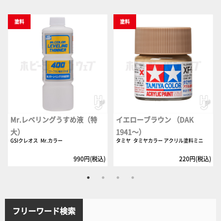
塗料
塗料
Mr.レベリングうすめ液（特
イエローブラウン （DAK
大）
1941～）
GSIクレオス
Mr.カラー
タミヤ
タミヤカラー アクリル塗料ミニ
990円(税込)
220円(税込)
フリーワード検索