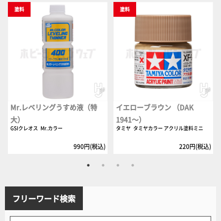
塗料
塗料
Mr.レベリングうすめ液（特
イエローブラウン （DAK
大）
1941～）
GSIクレオス
Mr.カラー
タミヤ
タミヤカラー アクリル塗料ミニ
990円(税込)
220円(税込)
フリーワード検索