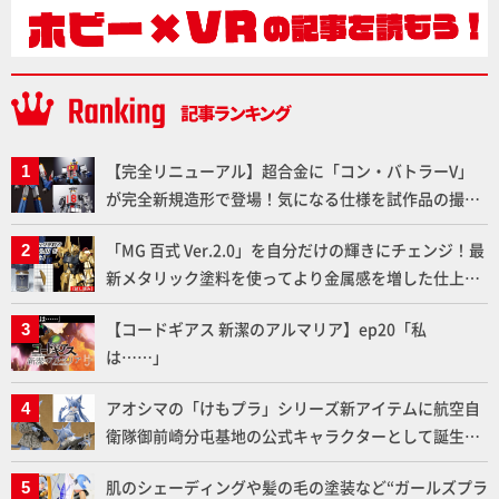
【完全リニューアル】超合金に「コン・バトラーV」
が完全新規造形で登場！気になる仕様を試作品の撮り
下ろしでご紹介!!さらに「大鉄人17」＆「ワンエイ
「MG 百式 Ver.2.0」を自分だけの輝きにチェンジ！最
ト」セット情報もお届け！【超合金の魂】
新メタリック塗料を使ってより金属感を増した仕上が
りに!!【試し読み】
【コードギアス 新潔のアルマリア】ep20「私
は……」
アオシマの「けもプラ」シリーズ新アイテムに航空自
衛隊御前崎分屯基地の公式キャラクターとして誕生し
た「おまねこ」が着任！けもプラ公式サイト限定版と
肌のシェーディングや髪の毛の塗装など“ガールズプラ
通常版の2ラインで発売！