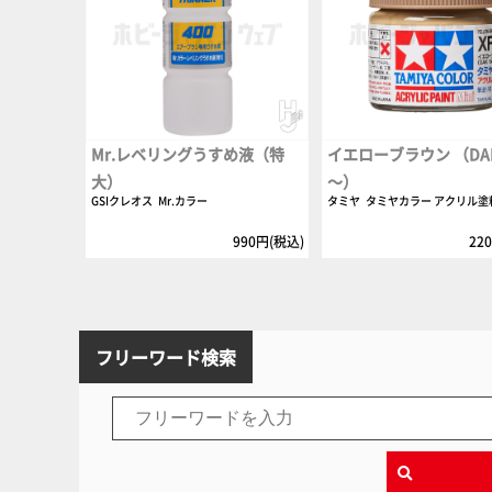
Mr.レベリングうすめ液（特
イエローブラウン （DAK 
大）
～）
GSIクレオス
Mr.カラー
タミヤ
タミヤカラー アクリル塗
990円(税込)
22
フリーワード検索