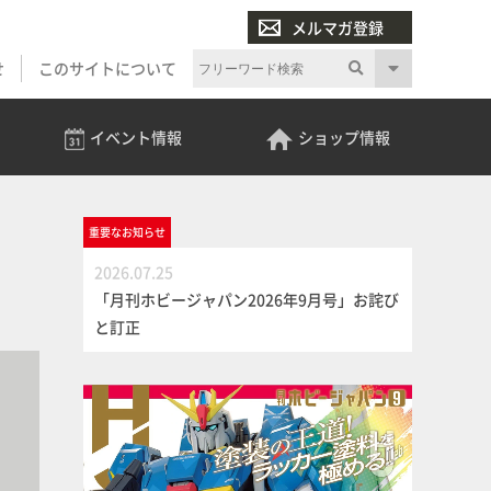
メルマガ登録
せ
このサイトについて
イベント
情報
ショップ
情報
重要な
お知らせ
2026.07.25
「月刊ホビージャパン2026年9月号」お詫び
と訂正