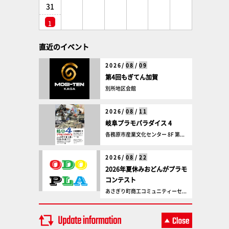
31
1
直近のイベント
2026/
08
/
09
第4回もぎてん加賀
別所地区会館
2026/
08
/
11
岐阜プラモパラダイス 4
各務原市産業文化センター 8F 第...
2026/
08
/
22
2026年夏休みおどんがプラモ
コンテスト
あさぎり町商工コミュニティーセ...