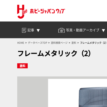
記事
写真・動画
アーカイブ
HOME
データベースTOP
塗料検索ページ
塗料
フレームメタリック（2
フレームメタリック（2）
塗料