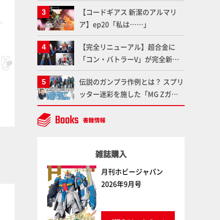
作品を映えさせよう！【いまさら
【コードギアス 新潔のアルマリ
聞けないプラモデルの基礎：スジ
ア】ep20「私は……」
彫りとパネルライン】
【完全リニューアル】超合金に
「コン・バトラーV」が完全新規
造形で登場！気になる仕様を試作
ゴールドイエロー
ペールフレッシュ
伝説のガンプラ作例とは？ スプリ
品の撮り下ろしでご紹介!!さらに
ボークス
ファレホ
ボークス
ファレホ
ッター迷彩を施した「MG Zガン
「大鉄人17」＆「ワンエイト」セ
ダム アムロ・レイ仕様機」をMAX
ット情報もお届け！【超合金の
渡辺がふたたび塗る!!【試し読
魂】
み】
雑誌購入
月刊ホビージャパン
2026年9月号
塗料
塗料