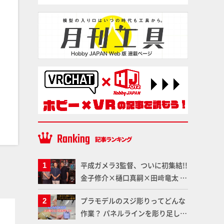
平成ガメラ3監督、ついに初集結!!
金子修介×樋口真嗣×田﨑竜太 4
体のガメラを未来へつなぐ特別鼎
プラモデルのスジ彫りってどんな
談「ガメラ永久保存化プロジェク
塗料
塗料
作業？ パネルラインを彫り足して
ト FINAL」