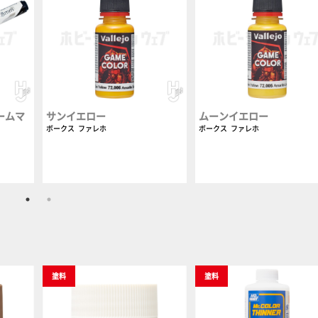
ームマ
サンイエロー
ムーンイエロー
ボークス
ファレホ
ボークス
ファレホ
塗料
塗料