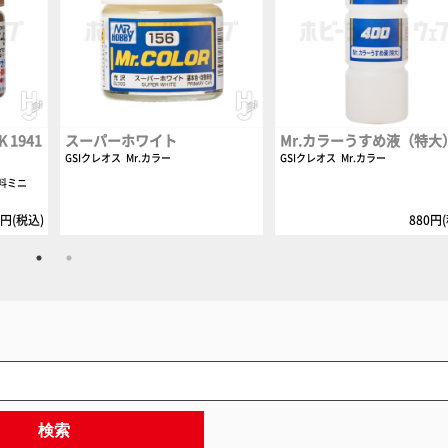
1941
スーパーホワイト
Mr.カラーうすめ液（特大
GSIクレオス
Mr.カラー
GSIクレオス
Mr.カラー
料ミニ
0円(税込)
880円
検索