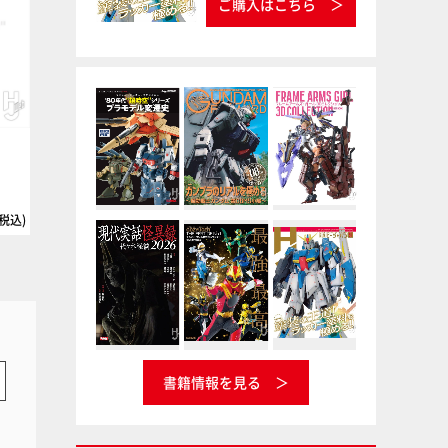
ご購入はこちら
）
Vカラー専用シンナー 200cc
インシグニアホワイト
ナガシマ
Vカラー
タミヤ
タミヤカラー ラッカー塗料
(税込)
220円(税込
書籍情報を見る